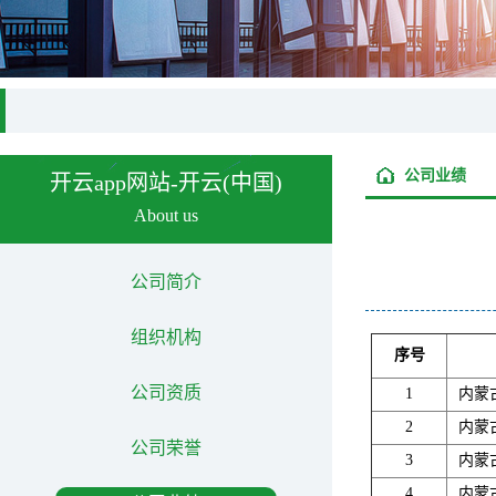
公司业绩
开云app网站-开云(中国)
About us
公司简介
组织机构
序号
公司资质
1
内蒙
2
内蒙
公司荣誉
3
内蒙
4
内蒙