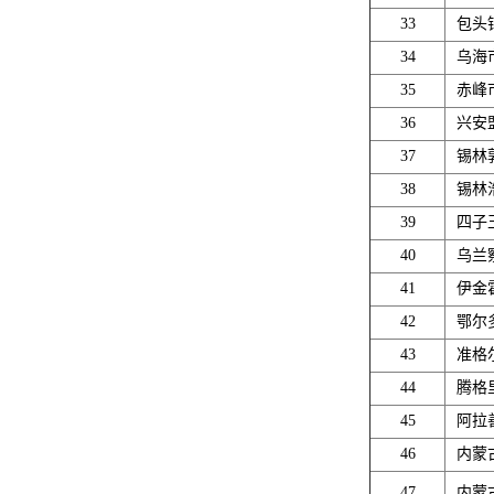
33
包头
34
乌海
35
赤峰
36
兴安
37
锡林
38
锡林
39
四子
40
乌兰
41
伊金
42
鄂尔
43
准格
44
腾格
45
阿拉
46
内蒙
47
内蒙