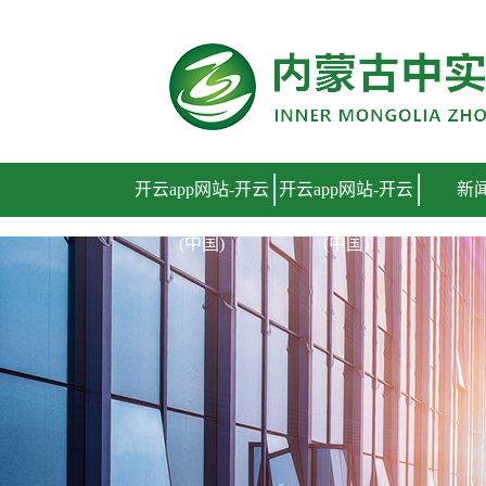
开云app网站
开云app网站-开云
开云app网站-开云
新
(中国)
(中国)