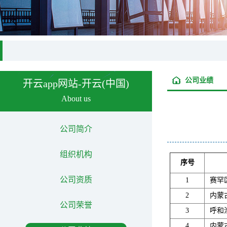
公司业绩
开云app网站-开云(中国)
About us
公司简介
组织机构
序号
公司资质
1
赛罕
2
内蒙
公司荣誉
3
呼和
4
内蒙