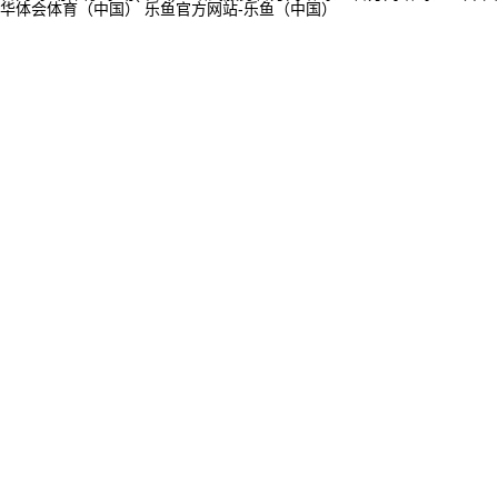
华体会体育（中国）
乐鱼官方网站-乐鱼（中国）