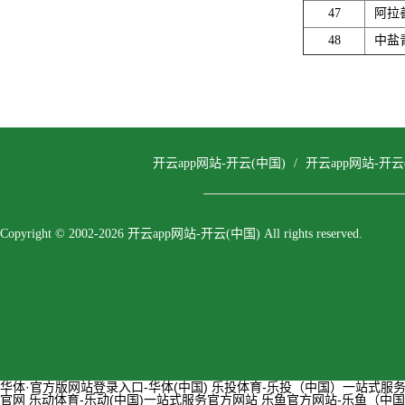
47
阿拉
48
中盐
开云app网站-开云(中国)
/
开云app网站-开
Copyright © 2002-2026 开云app网站-开云(中国) All rights reserved.
华体·官方版网站登录入口-华体(中国)
乐投体育-乐投（中国）一站式服
官网
乐动体育-乐动(中国)一站式服务官方网站
乐鱼官方网站-乐鱼（中