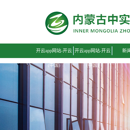
开云app网站
开云app网站-开云
开云app网站-开云
新
(中国)
(中国)