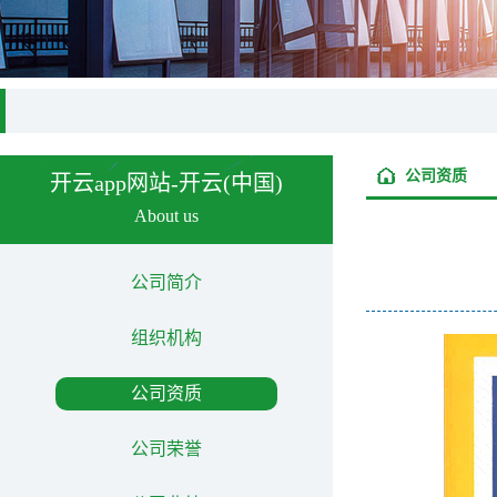
公司资质
开云app网站-开云(中国)
About us
公司简介
组织机构
公司资质
公司荣誉