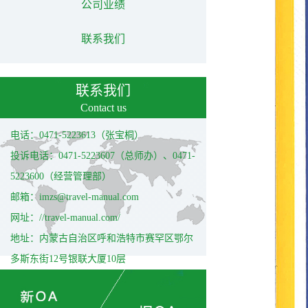
公司业绩
联系我们
联系我们
Contact us
电话：0471-5223613（张宝桐）
投诉电话：0471-5223607（总师办）、0471-
5223600（经营管理部）
邮箱：imzs@travel-manual.com
网址：//travel-manual.com/
地址：内蒙古自治区呼和浩特市赛罕区鄂尔
多斯东街12号银联大厦10层