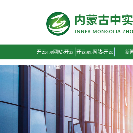
开云app网站
开云app网站-开云
开云app网站-开云
新
(中国)
(中国)