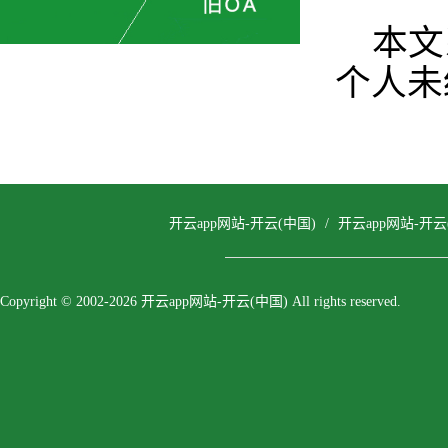
本文
个人未
开云app网站-开云(中国)
/
开云app网站-开
Copyright © 2002-2026 开云app网站-开云(中国) All rights reserved.