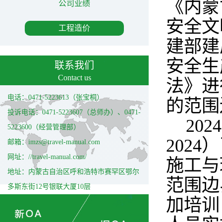
《内蒙
公司业绩
安全文
工程造价
建部建
安全生
联系我们
Contact us
法》进
电话：0471-5223613（张宝桐）
的范围
投诉电话：0471-5223607（总师办）、0471-
2024
5223600（经营管理部）
202
邮箱：imzs@travel-manual.com
网址：//travel-manual.com/
施工与
地址：内蒙古自治区呼和浩特市赛罕区鄂尔
范围边
多斯东街12号银联大厦10层
加培训