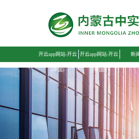
开云app网站
开云app网站-开云
开云app网站-开云
新
(中国)
(中国)