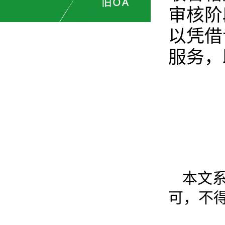
审核阶
以凭借
服务，
本文
可，不