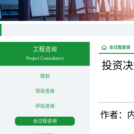
全过程咨询
工程咨询
Project Consultancy
投资决
规划
项目咨询
评估咨询
作者：
全过程咨询