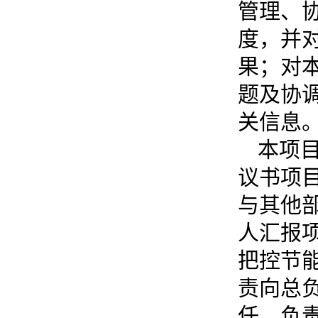
管理、
度，并
果；对
题及协
关信息
本项
议书项
与其他
人汇报
把控节
责向总
任，负