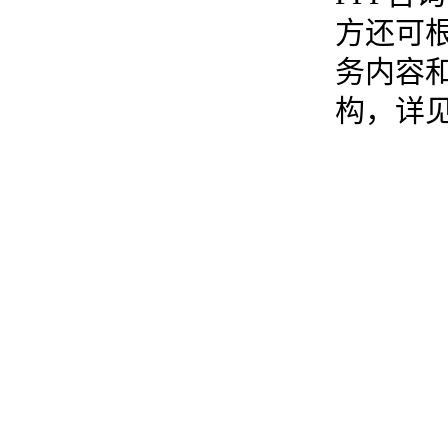
方还可
务内容
构，详