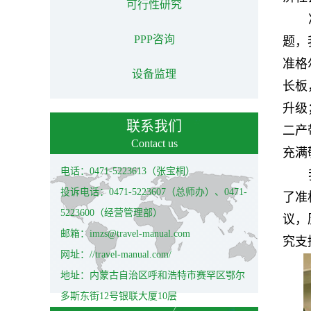
可行性研究
PPP咨询
题，
准格
设备监理
长板
升级
联系我们
二产
Contact us
充满
电话：0471-5223613（张宝桐）
投诉电话：0471-5223607（总师办）、0471-
了准
5223600（经营管理部）
议，
邮箱：imzs@travel-manual.com
究支
网址：//travel-manual.com/
地址：内蒙古自治区呼和浩特市赛罕区鄂尔
多斯东街12号银联大厦10层