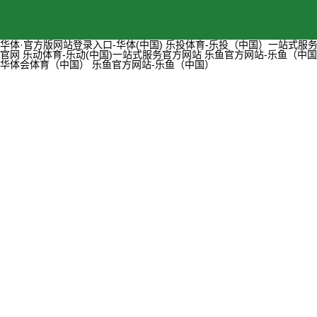
华体·官方版网站登录入口-华体(中国)
乐投体育-乐投（中国）一站式服
官网
乐动体育-乐动(中国)一站式服务官方网站
乐鱼官方网站-乐鱼（中
华体会体育（中国）
乐鱼官方网站-乐鱼（中国）