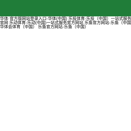
华体·官方版网站登录入口-华体(中国)
乐投体育-乐投（中国）一站式服
官网
乐动体育-乐动(中国)一站式服务官方网站
乐鱼官方网站-乐鱼（中
华体会体育（中国）
乐鱼官方网站-乐鱼（中国）