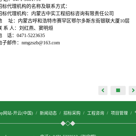
招标代理机构的名称及联系方式：
招标代理机构：内蒙古中实工程招标咨询有限责任公司
地 址：内蒙古呼和浩特市赛罕区鄂尔多斯东街银联大厦10层
联 系 人：刘红燕、窦明烜
电 话：0471-5223635
电子邮件：nmgzszb@163.com
pp网站-开云(中国)
/
新闻动态
/
招标采购
/
工程咨询
/
项目管理
/