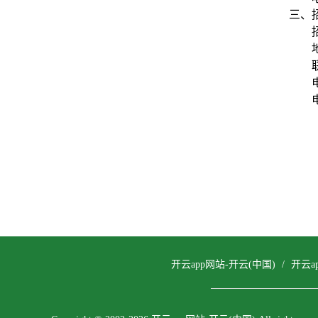
三、
开云app网站-开云(中国)
/
开云a