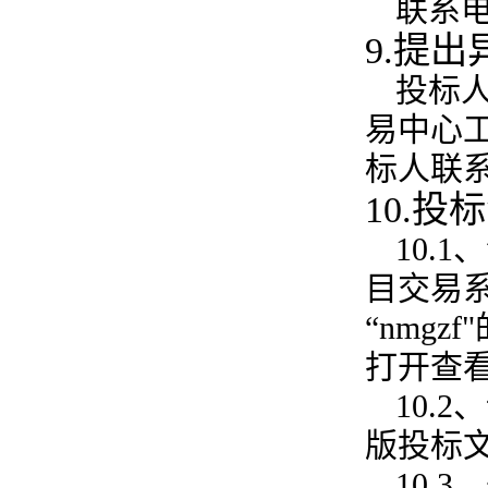
联系
9.
提出
投标
易中心
标人联
10.投
10.1
、
目交易
“nmgzf"
打开查
10.2
、
版投标
10.3
、