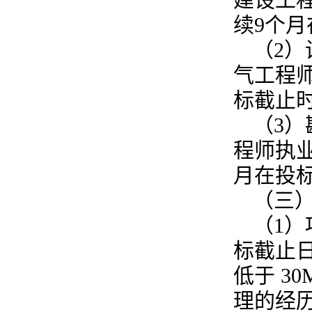
续
9
个月
（
2
）
气工程
标截止
（3）
程师执
月在投
（三
（
1
）
标截止
低于
30
理的经