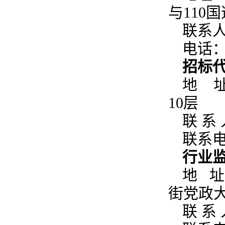
与110
联系
电话：1
招标
地
10
层
联
系
联系
行业
地
址
街党政
联
系