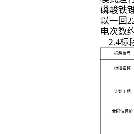
磷酸铁
以一回
2
电次数
2.4
标
标段编号
标段名称
计划工期
合同估算价