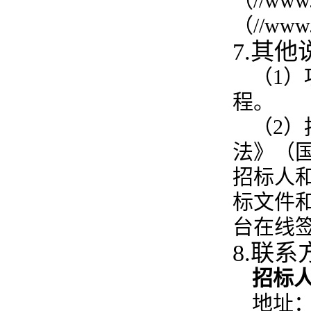
（//ww
（//www
7.
其他
（1
程。
（2
法》（国
招标人
标文件
台在线
8.
联系
招标
地址