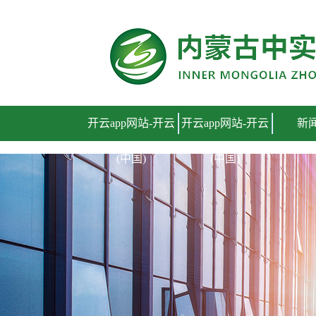
开云app网站
开云app网站-开云
开云app网站-开云
新
(中国)
(中国)