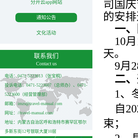
司国庆
分开云app网站
的安排
通知公告
一、
文化活动
10
天。
联系我们
9月
Contact us
二、
电话：0471-5223613（张宝桐）
投诉电话：0471-5223607（总师办）、0471-
1、
5223600（经营管理部）
邮箱：imzs@travel-manual.com
自2
网址：//travel-manual.com/
束；
地址：内蒙古自治区呼和浩特市赛罕区鄂尔
多斯东街12号银联大厦10层