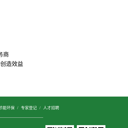
务商
会创造效益
节能环保
/
专家登记
/
人才招聘