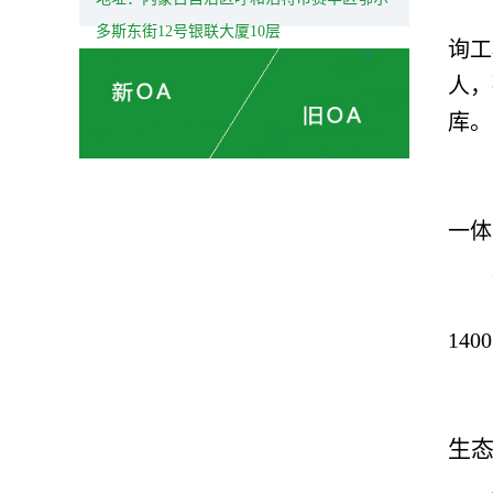
多斯东街12号银联大厦10层
询工
人，
库。
一体
14
生