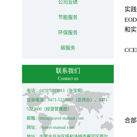
公司业绩
实践
节能服务
EO
和实
环保服务
碳服务
CC
联系我们
Contact us
电话：0471-5223613（张宝桐）
投诉电话：0471-5223607（总师办）、0471-
5223600（经营管理部）
邮箱：imzs@travel-manual.com
合部
网址：//travel-manual.com/
地址：内蒙古自治区呼和浩特市赛罕区鄂尔